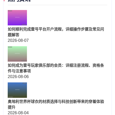
如何顺利完成壹号平台开户流程，详细操作步骤及常见问
题解答
2026-08-07
如何成为壹号玩家俱乐部的会员：详细注册流程、资格条
件与注意事项
2026-08-06
奥地利世界杯球衣的材质选择与科技创新带来的穿着体验
提升
2026-08-04