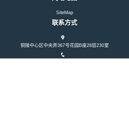
SiteMap
联系方式
铜陵中心区中央弄367号花园B座28层230室
17023589859
时间：上午9点至下午4点
Copyright © 2026 - 版权所有
壹号娱乐 com|壹号的网址 - (中国)
泰安壹号娱乐 com商贸有限责任公司欢迎您