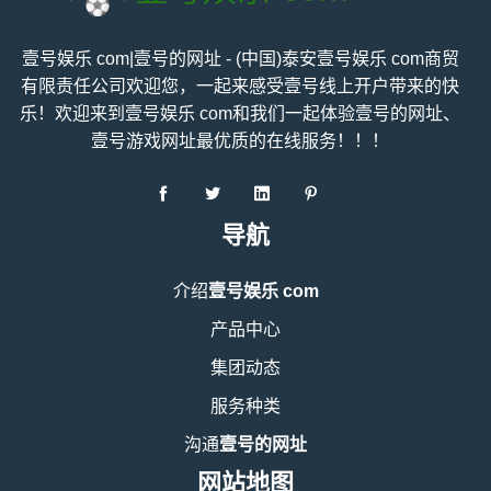
壹号娱乐 com|壹号的网址 - (中国)泰安壹号娱乐 com商贸
有限责任公司欢迎您，一起来感受壹号线上开户带来的快
乐！欢迎来到壹号娱乐 com和我们一起体验壹号的网址、
壹号游戏网址最优质的在线服务！！！
导航
介绍
壹号娱乐 com
产品中心
集团动态
服务种类
沟通
壹号的网址
网站地图