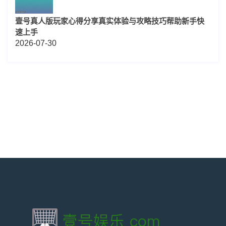
壹号真人版玩家心得分享真实体验与攻略技巧帮助新手快
速上手
2026-07-30