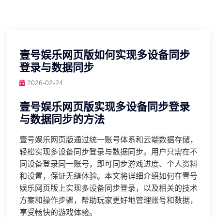
壹号娱乐网页版如何实现多设备同步
登录与数据同步
2026-02-24
壹号娱乐网页版实现多设备同步登录
与数据同步的方法
壹号娱乐网页版通过统一账号体系和云端数据存储，
轻松实现多设备同步登录与数据同步。用户只需在不
同设备登录同一账号，即可同步游戏进度、个人资料
和设置，保证无缝体验。本文将详细介绍如何在壹号
娱乐网页版上实现多设备同步登录，以及相关的技术
方案和操作步骤，帮助玩家更好地管理账号和数据，
享受畅快的游戏体验。