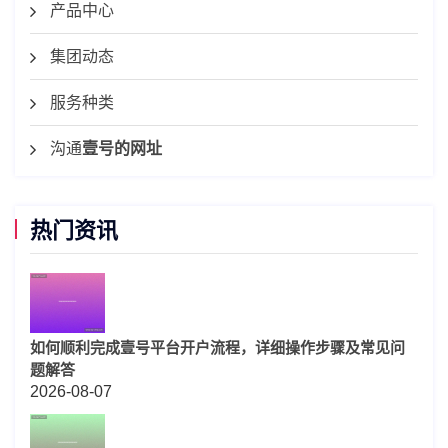
产品中心
集团动态
服务种类
沟通
壹号的网址
热门资讯
如何顺利完成壹号平台开户流程，详细操作步骤及常见问
题解答
2026-08-07