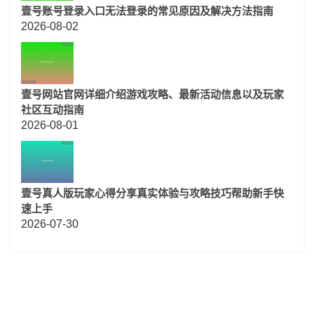
壹号账号登录入口无法登录的常见原因及解决方法指南
2026-08-02
壹号网站官网详细介绍游戏攻略、最新活动信息以及玩家
社区互动指南
2026-08-01
壹号真人版玩家心得分享真实体验与攻略技巧帮助新手快
速上手
2026-07-30