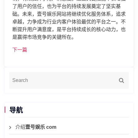
了用户的信任，也为平台的持续发展奠定了坚实基
础。未来，壹号娱乐网站将继续优化服务体系，追求
卓越，力争成为行业内客户体验最优的平台之一。不
断提升用户满意度，是平台持续成长的核心动力，也
是赢得市场竞争的关键所在。
下一篇
导航
介绍
壹号娱乐 com