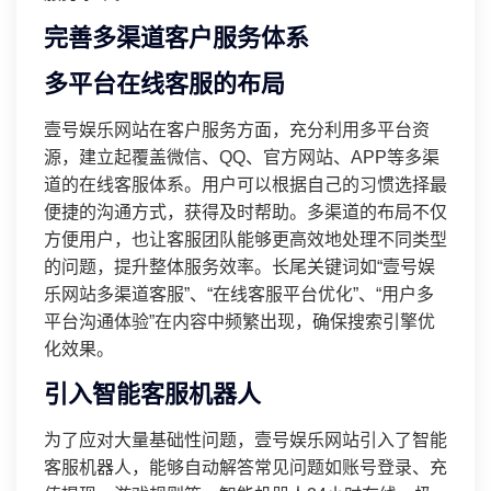
完善多渠道客户服务体系
多平台在线客服的布局
壹号娱乐网站在客户服务方面，充分利用多平台资
源，建立起覆盖微信、QQ、官方网站、APP等多渠
道的在线客服体系。用户可以根据自己的习惯选择最
便捷的沟通方式，获得及时帮助。多渠道的布局不仅
方便用户，也让客服团队能够更高效地处理不同类型
的问题，提升整体服务效率。长尾关键词如“壹号娱
乐网站多渠道客服”、“在线客服平台优化”、“用户多
平台沟通体验”在内容中频繁出现，确保搜索引擎优
化效果。
引入智能客服机器人
为了应对大量基础性问题，壹号娱乐网站引入了智能
客服机器人，能够自动解答常见问题如账号登录、充