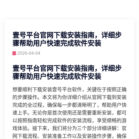
壹号平台官网下载安装指南，详细步
骤帮助用户快速完成软件安装
2026-04-04
壹号平台官网下载安装指南，详细步
骤帮助用户快速完成软件安装
想要顺利下载安装壹号平台软件，关键在于按照正确
的步骤操作。本文将为你详细介绍从官网下载到安装
完成的全过程，确保每一步都清晰明了，帮助用户快
速上手。无论你是首次使用还是需要重新安装，都可
以按照指南轻松完成软件的安装流程，享受顺畅的游
戏体验。接下来，我们将分为三个部分详细讲解：官
网下载流程、安装准备工作以及安装操作步骤，确保