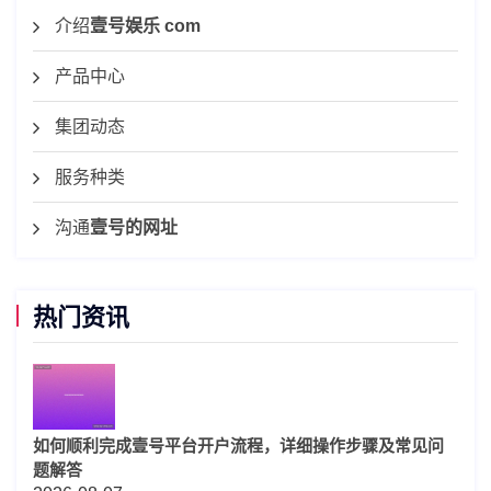
介绍
壹号娱乐 com
产品中心
集团动态
服务种类
沟通
壹号的网址
热门资讯
如何顺利完成壹号平台开户流程，详细操作步骤及常见问
题解答