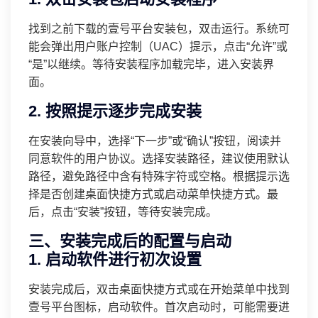
找到之前下载的壹号平台安装包，双击运行。系统可
能会弹出用户账户控制（UAC）提示，点击“允许”或
“是”以继续。等待安装程序加载完毕，进入安装界
面。
2. 按照提示逐步完成安装
在安装向导中，选择“下一步”或“确认”按钮，阅读并
同意软件的用户协议。选择安装路径，建议使用默认
路径，避免路径中含有特殊字符或空格。根据提示选
择是否创建桌面快捷方式或启动菜单快捷方式。最
后，点击“安装”按钮，等待安装完成。
三、安装完成后的配置与启动
1. 启动软件进行初次设置
安装完成后，双击桌面快捷方式或在开始菜单中找到
壹号平台图标，启动软件。首次启动时，可能需要进