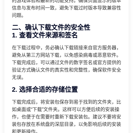
的游戏体验和最新的功能支持。确保页面显示的版本
信息与发布时间一致，避免下载过时版本导致兼容性
问题。
二、确认下载文件的安全性
1. 查看文件来源和签名
在下载过程中，务必确认下载链接来自官方服务器，
避免从第三方网站下载，以免感染病毒或恶意软件。
下载完成后，可以通过文件的数字签名或官方提供的
验证方式确认文件的真实性和完整性，确保软件安全
无误。
2. 选择合适的存储位置
下载完成后，将安装包保存到易于找到的文件夹，比
如桌面或“下载”文件夹。这样可以方便后续的安装操
作，也便于在需要时重新下载安装包。建议不要将安
装包存放在系统盘的深层目录，以免影响后续的安装
和更新操作。