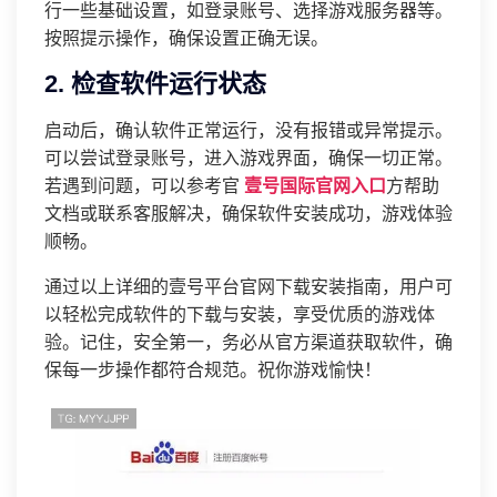
行一些基础设置，如登录账号、选择游戏服务器等。
按照提示操作，确保设置正确无误。
2. 检查软件运行状态
启动后，确认软件正常运行，没有报错或异常提示。
可以尝试登录账号，进入游戏界面，确保一切正常。
若遇到问题，可以参考官
壹号国际官网入口
方帮助
文档或联系客服解决，确保软件安装成功，游戏体验
顺畅。
通过以上详细的壹号平台官网下载安装指南，用户可
以轻松完成软件的下载与安装，享受优质的游戏体
验。记住，安全第一，务必从官方渠道获取软件，确
保每一步操作都符合规范。祝你游戏愉快！