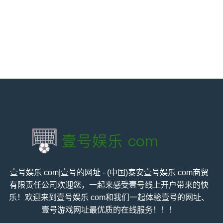
壹号娱乐 com|壹号的网址 - (中国)泰安壹号娱乐 com商贸
有限责任公司欢迎您，一起来感受壹号线上开户带来的快
乐！欢迎来到壹号娱乐 com和我们一起体验壹号的网址、
壹号游戏网址最优质的在线服务！！！