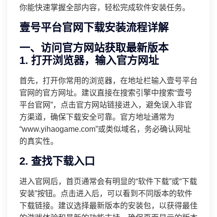
你能快速掌握全部内容，轻松完成软件安装任务。
壹号平台官网下载安装流程详解
一、访问官方网站获取最新版本
1. 打开浏览器，输入官方网址
首先，打开你常用的浏览器，在地址栏输入壹号平台
官网的官方网址。建议直接在搜索引擎中搜索“壹号
平台官网”，点击官方网站链接进入，避免误入非官
方渠道，确保下载安全可靠。官方地址通常为
“www.yihaogame.com”或类似域名，务必确认网址
的真实性。
2. 查找下载入口
进入官网后，首页通常会有明显的“软件下载”或“下载
安装”按钮。点击进入后，可以看到不同版本的软件
下载链接。建议选择最新版本的安装包，以获得最佳