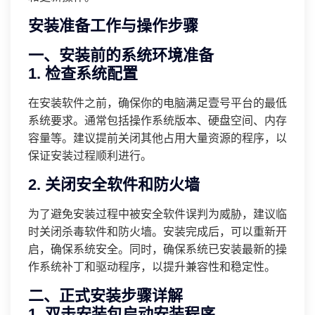
安装准备工作与操作步骤
一、安装前的系统环境准备
1. 检查系统配置
在安装软件之前，确保你的电脑满足壹号平台的最低
系统要求。通常包括操作系统版本、硬盘空间、内存
容量等。建议提前关闭其他占用大量资源的程序，以
保证安装过程顺利进行。
2. 关闭安全软件和防火墙
为了避免安装过程中被安全软件误判为威胁，建议临
时关闭杀毒软件和防火墙。安装完成后，可以重新开
启，确保系统安全。同时，确保系统已安装最新的操
作系统补丁和驱动程序，以提升兼容性和稳定性。
二、正式安装步骤详解
1. 双击安装包启动安装程序