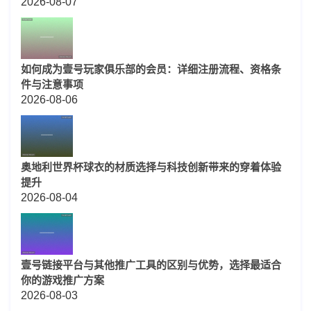
2026-08-07
如何成为壹号玩家俱乐部的会员：详细注册流程、资格条
件与注意事项
2026-08-06
奥地利世界杯球衣的材质选择与科技创新带来的穿着体验
提升
2026-08-04
壹号链接平台与其他推广工具的区别与优势，选择最适合
你的游戏推广方案
2026-08-03