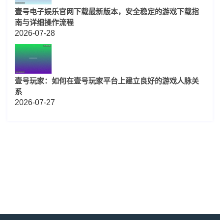
壹号电子娱乐官网下载最新版本，安全稳定的游戏下载指
南与详细操作流程
2026-07-28
壹号玩家：如何在壹号玩家平台上建立良好的游戏人脉关
系
2026-07-27