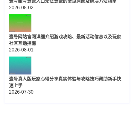
壹号账号登录入口无法登录的常见原因及解决方法指南
2026-08-02
壹号网站官网详细介绍游戏攻略、最新活动信息以及玩家
社区互动指南
2026-08-01
壹号真人版玩家心得分享真实体验与攻略技巧帮助新手快
速上手
2026-07-30