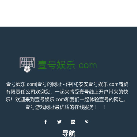
壹号娱乐 com|壹号的网址 - (中国)泰安壹号娱乐 com商贸
有限责任公司欢迎您，一起来感受壹号线上开户带来的快
乐！欢迎来到壹号娱乐 com和我们一起体验壹号的网址、
壹号游戏网址最优质的在线服务！！！
导航