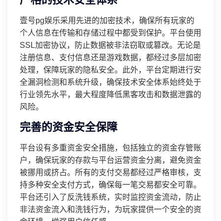
壹号pg娱乐采用先进的加密技术，确保所有玩家的
个人信息在传输和存储过程中都受到保护。平台使用
SSL加密协议，防止数据被非法窃取或篡改。无论是
注册信息、支付信息还是游戏数据，都经过多层加密
处理，保障玩家的隐私安全。此外，平台定期进行安
全漏洞检测和系统升级，确保技术安全体系始终处于
行业领先水平，最大程度降低黑客攻击和数据泄露的
风险。
完善的资金安全保障
平台设有多重资金安全措施，包括独立的资金存管账
户，确保玩家的存款与平台运营资金分离，避免资金
被挪用或挤占。所有的支付交易都经过严格审核，支
持多种安全支付方式，确保每一笔交易都安全可靠。
平台还引入了反洗钱系统，实时监控资金流动，防止
非法资金流入和洗钱行为，为玩家提供一个安全的资