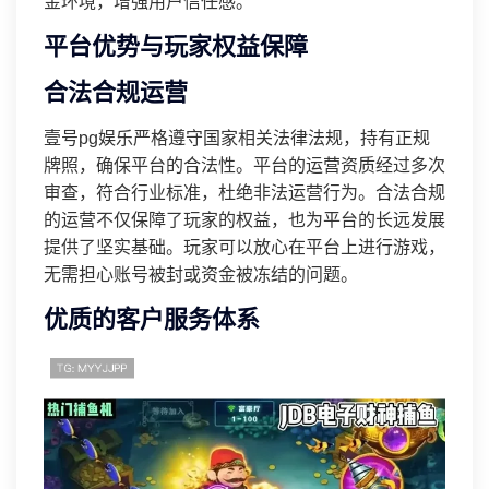
金环境，增强用户信任感。
平台优势与玩家权益保障
合法合规运营
壹号pg娱乐严格遵守国家相关法律法规，持有正规
牌照，确保平台的合法性。平台的运营资质经过多次
审查，符合行业标准，杜绝非法运营行为。合法合规
的运营不仅保障了玩家的权益，也为平台的长远发展
提供了坚实基础。玩家可以放心在平台上进行游戏，
无需担心账号被封或资金被冻结的问题。
优质的客户服务体系