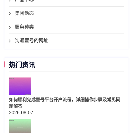
集团动态
服务种类
沟通
壹号的网址
热门资讯
如何顺利完成壹号平台开户流程，详细操作步骤及常见问
题解答
2026-08-07