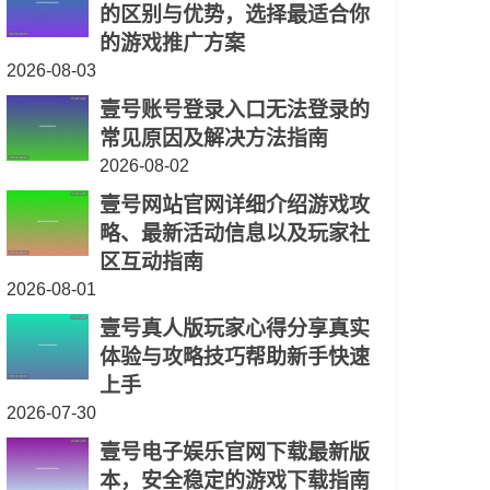
的区别与优势，选择最适合你
的游戏推广方案
2026-08-03
壹号账号登录入口无法登录的
常见原因及解决方法指南
2026-08-02
壹号网站官网详细介绍游戏攻
略、最新活动信息以及玩家社
区互动指南
2026-08-01
壹号真人版玩家心得分享真实
体验与攻略技巧帮助新手快速
上手
2026-07-30
壹号电子娱乐官网下载最新版
本，安全稳定的游戏下载指南