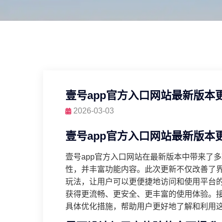
壹号app官方入口网站最新版本
2026-03-03
壹号app官方入口网站最新版本
壹号app官方入口网站在最新版本中带来了
性，并丰富功能内容。此次更新不仅改善了
玩法，让用户可以更便捷地访问和使用平台
获得更流畅、更安全、更丰富的使用体验。
具体优化措施，帮助用户更好地了解和利用