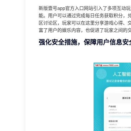
新版壹号app官方入口网站引入了多项互动
能。用户可以通过完成每日任务获取积分，
区讨论区，玩家可以在这里分享游戏心得、
富了用户的娱乐内容，也促进了玩家之间的
强化安全措施，保障用户信息安