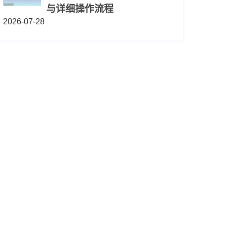
与详细操作流程
2026-07-28