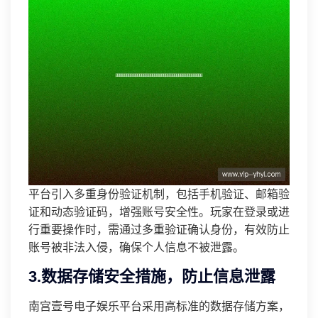
平台引入多重身份验证机制，包括手机验证、邮箱验
证和动态验证码，增强账号安全性。玩家在登录或进
行重要操作时，需通过多重验证确认身份，有效防止
账号被非法入侵，确保个人信息不被泄露。
3.数据存储安全措施，防止信息泄露
南宫壹号电子娱乐平台采用高标准的数据存储方案，