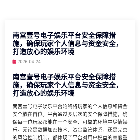
南宫壹号电子娱乐平台安全保障措
施，确保玩家个人信息与资金安全，
打造放心的娱乐环境
2026-04-24
南宫壹号电子娱乐平台安全保障措
施，确保玩家个人信息与资金安全，
打造放心的娱乐环境
南宫壹号电子娱乐平台始终将玩家的个人信息和资金
安全放在首位。平台通过多层次的安全保障措施，确
保每一位玩家都能在一个安全、可靠的环境中尽情娱
乐。无论是数据加密技术、资金监管体系，还是完善
的风险控制机制，都体现了平台对用户权益的高度重