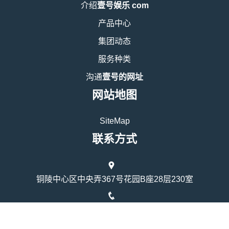
介绍
壹号娱乐 com
产品中心
集团动态
服务种类
沟通
壹号的网址
网站地图
SiteMap
联系方式
铜陵中心区中央弄367号花园B座28层230室
17023589859