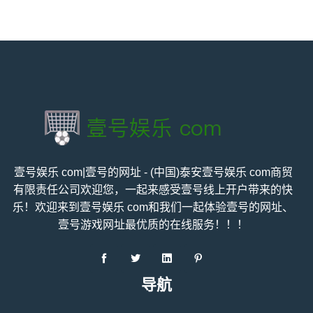
壹号娱乐 com|壹号的网址 - (中国)泰安壹号娱乐 com商贸
有限责任公司欢迎您，一起来感受壹号线上开户带来的快
乐！欢迎来到壹号娱乐 com和我们一起体验壹号的网址、
壹号游戏网址最优质的在线服务！！！
导航