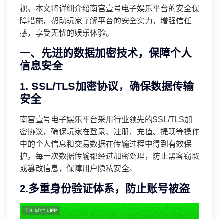
视。本文将详细介绍南宫壹号电子娱乐平台的安全保
障措施，帮助玩家了解平台的安全实力，增强信任
感，享受无忧的娱乐体验。
一、先进的数据加密技术，保障个人
信息安全
1. SSL/TLS加密协议，确保数据传输
安全
南宫壹号电子娱乐平台采用行业领先的SSL/TLS加
密协议，确保玩家在登录、注册、充值、提现等操作
中的个人信息和交易数据在传输过程中得到有效保
护。每一次数据传输都经过加密处理，防止黑客窃取
或篡改信息，保障用户隐私安全。
2.多重身份验证体系，防止账号被盗