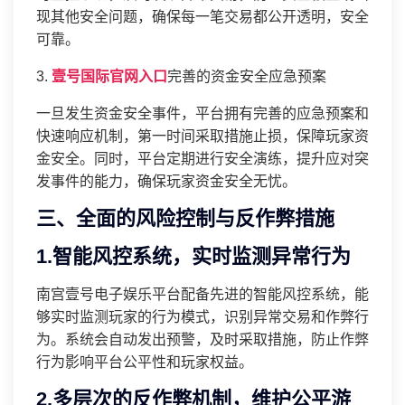
现其他安全问题，确保每一笔交易都公开透明，安全
可靠。
3.
壹号国际官网入口
完善的资金安全应急预案
一旦发生资金安全事件，平台拥有完善的应急预案和
快速响应机制，第一时间采取措施止损，保障玩家资
金安全。同时，平台定期进行安全演练，提升应对突
发事件的能力，确保玩家资金安全无忧。
三、全面的风险控制与反作弊措施
1.智能风控系统，实时监测异常行为
南宫壹号电子娱乐平台配备先进的智能风控系统，能
够实时监测玩家的行为模式，识别异常交易和作弊行
为。系统会自动发出预警，及时采取措施，防止作弊
行为影响平台公平性和玩家权益。
2.多层次的反作弊机制，维护公平游