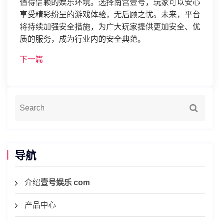
值得信赖的娱乐环境。选择南宫壹号，玩家可以安心
享受精彩纷呈的游戏体验，无后顾之忧。未来，平台
将持续加强安全措施，为广大玩家提供更加安全、优
质的服务，成为行业内的安全典范。
下一篇
导航
介绍
壹号娱乐 com
产品中心