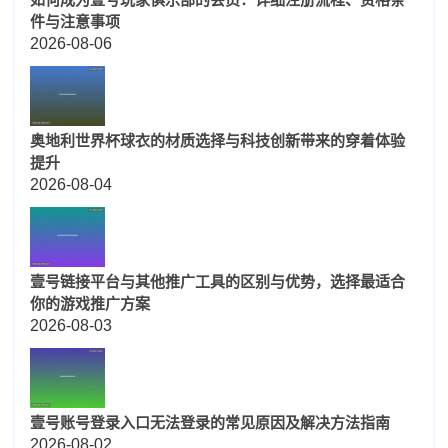
件与注意事项
2026-08-06
奥地利世界杯球衣的材质选择与科技创新带来的穿着体验
提升
2026-08-04
壹号链接平台与其他推广工具的区别与优势，选择最适合
你的游戏推广方案
2026-08-03
壹号账号登录入口无法登录的常见原因及解决方法指南
2026-08-02