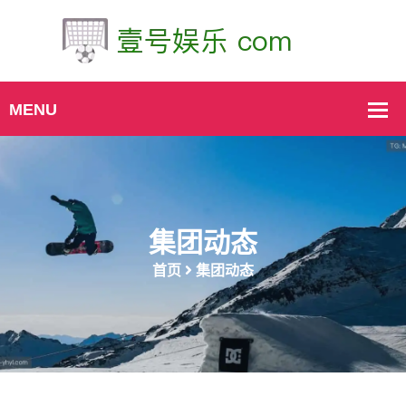
集团动态
首页
集团动态