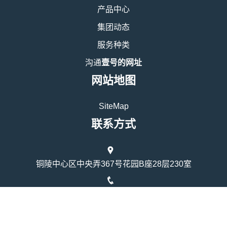
产品中心
集团动态
服务种类
沟通
壹号的网址
网站地图
SiteMap
联系方式
铜陵中心区中央弄367号花园B座28层230室
17023589859
时间：上午9点至下午4点