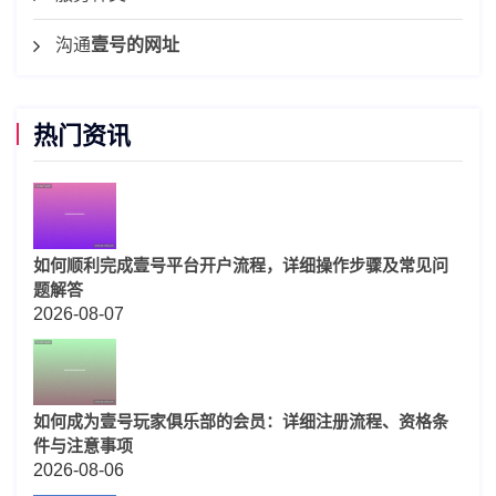
沟通
壹号的网址
热门资讯
如何顺利完成壹号平台开户流程，详细操作步骤及常见问
题解答
2026-08-07
如何成为壹号玩家俱乐部的会员：详细注册流程、资格条
件与注意事项
2026-08-06