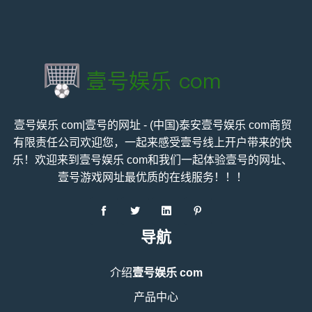
壹号娱乐 com|壹号的网址 - (中国)泰安壹号娱乐 com商贸
有限责任公司欢迎您，一起来感受壹号线上开户带来的快
乐！欢迎来到壹号娱乐 com和我们一起体验壹号的网址、
壹号游戏网址最优质的在线服务！！！
导航
介绍
壹号娱乐 com
产品中心