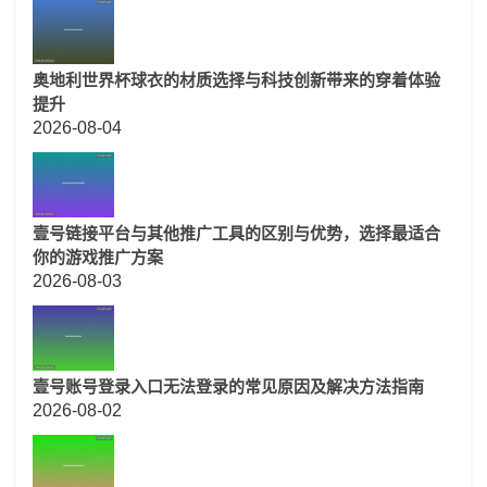
奥地利世界杯球衣的材质选择与科技创新带来的穿着体验
提升
2026-08-04
壹号链接平台与其他推广工具的区别与优势，选择最适合
你的游戏推广方案
2026-08-03
壹号账号登录入口无法登录的常见原因及解决方法指南
2026-08-02