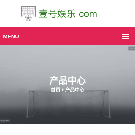
产品中心
首页
产品中心