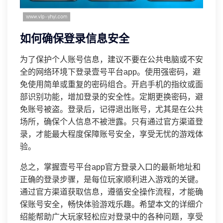
如何确保登录信息安全
为了保护个人账号信息，建议不要在公共电脑或不安
全的网络环境下登录壹号平台app。使用强密码，避
免使用简单或重复的密码组合。开启手机的指纹或面
部识别功能，增加登录的安全性。定期更换密码，避
免账号被盗。登录后，记得退出账号，尤其是在公共
场所，确保个人信息不被泄露。只有通过官方渠道登
录，才能最大程度保障账号安全，享受无忧的游戏体
验。
总之，掌握壹号平台app官方登录入口的最新地址和
正确的登录步骤，是每位玩家顺利进入游戏的关键。
通过官方渠道获取信息，遵循安全操作流程，才能确
保账号安全，畅快体验游戏乐趣。希望本文的详细介
绍能帮助广大玩家轻松应对登录中的各种问题，享受