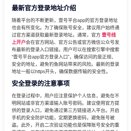
最新官方登录地址介绍
随着平台的不断更新，壹号平台app的官方登录地址
也会有所变化。为了确保账号安全，建议用户始终通
过官方渠道获取最新登录地址。通常，官方
壹号线
上开户
会在官方网站、官方公告或官方微信公众号发
布最新的登录入口链接。用户可以在搜索引擎中搜索
“壹号平台app官方登录入口”，确保访问的是正规、
安全的地址，避免钓鱼网站带来的风险。最新的登录
地址一般以https开头，确保数据传输的安全性。
安全登录的注意事项
在登录过程中，用户应注意保护个人信息，避免在不
明网站或非官方渠道输入账号密码。建议使用官方提
供的登录入口，避免通过第三方链接进入平台。开启
手机的安全防护功能，定期更换密码，避免账号被
盗。此外，开启二次验证功能也是保障账号安全的重