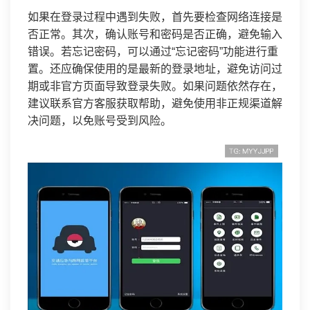
如果在登录过程中遇到失败，首先要检查网络连接是
否正常。其次，确认账号和密码是否正确，避免输入
错误。若忘记密码，可以通过“忘记密码”功能进行重
置。还应确保使用的是最新的登录地址，避免访问过
期或非官方页面导致登录失败。如果问题依然存在，
建议联系官方客服获取帮助，避免使用非正规渠道解
决问题，以免账号受到风险。