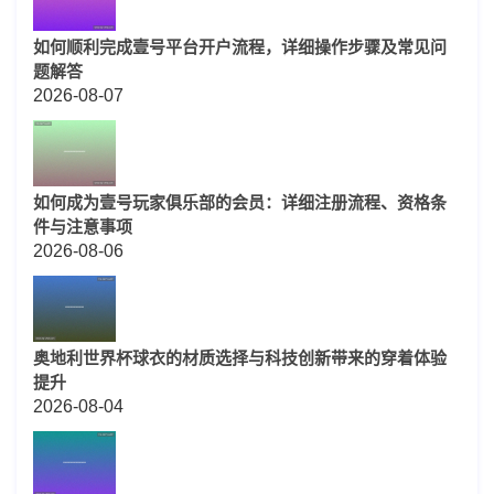
如何顺利完成壹号平台开户流程，详细操作步骤及常见问
题解答
2026-08-07
如何成为壹号玩家俱乐部的会员：详细注册流程、资格条
件与注意事项
2026-08-06
奥地利世界杯球衣的材质选择与科技创新带来的穿着体验
提升
2026-08-04