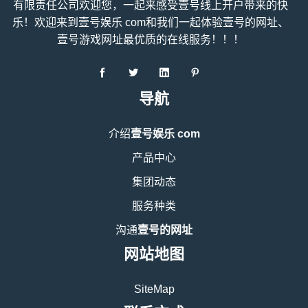
有限责任公司欢迎您，一起来感受壹号线上开户带来的快
乐！欢迎来到壹号娱乐 com和我们一起体验壹号的网址、
壹号游戏网址最优质的在线服务！！！
导航
介绍
壹号娱乐 com
产品中心
集团动态
服务种类
沟通
壹号的网址
网站地图
SiteMap