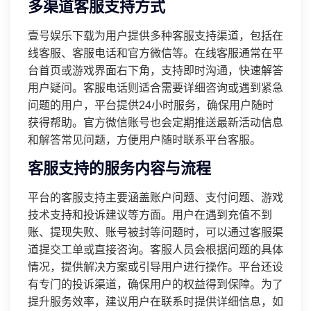
多渠道客服支持方式
壹号娱乐下载为用户提供多种客服支持渠道，包括在
线客服、客服电话和官方微信等。在线客服通常在平
台首页或游戏界面右下角，支持即时沟通，快速解答
用户疑问。客服电话则适合需要详细咨询或遇到紧急
问题的用户，平台提供24小时服务，确保用户随时
获得帮助。官方微信账号也会定期推送最新活动信息
和解答常见问题，方便用户随时联系平台客服。
客服支持的服务内容与流程
平台的客服支持主要涵盖账户问题、支付问题、游戏
技术支持和投诉建议等方面。用户在遇到充值不到
账、提现失败、账号被封等问题时，可以通过客服渠
道提交工单或直接咨询。客服人员会根据问题的具体
情况，提供解决方案或引导用户进行操作。平台还设
有专门的投诉渠道，确保用户的权益得到保障。为了
提升服务效率，建议用户在联系时提供详细信息，如