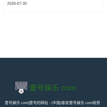
2026-07-30
壹号娱乐 com|壹号的网址 - (中国)泰安壹号娱乐 com商贸