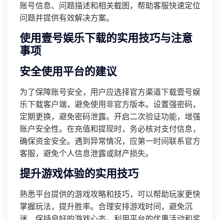
账号信息、问题描述和相关截图，帮助客服快速定位
问题并提供有效解决方案。
使用壹号娱乐下载的实用技巧与注意
事项
安全使用平台的建议
为了保障账号安全，用户应选择官方渠道下载壹号娱
乐下载客户端，避免使用非官方版本。设置强密码，
定期更换，避免密码泄露。开启二次验证功能，增强
账户安全性。在充值和提现时，务必核对支付信息，
确保资金安全。遇到异常情况，应第一时间联系官方
客服，避免个人信息泄露或财产损失。
提升游戏体验的实用技巧
熟悉平台提供的游戏攻略和技巧，可以帮助玩家更快
掌握玩法，提升胜率。合理安排游戏时间，避免沉
迷，保持良好的游戏心态。利用平台的优惠活动和奖