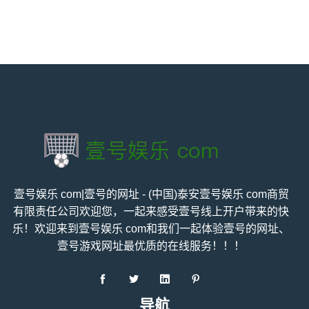
壹号娱乐 com|壹号的网址 - (中国)泰安壹号娱乐 com商贸
有限责任公司欢迎您，一起来感受壹号线上开户带来的快
乐！欢迎来到壹号娱乐 com和我们一起体验壹号的网址、
壹号游戏网址最优质的在线服务！！！
导航