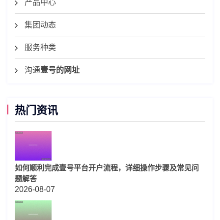
产品中心
集团动态
服务种类
沟通
壹号的网址
热门资讯
如何顺利完成壹号平台开户流程，详细操作步骤及常见问
题解答
2026-08-07