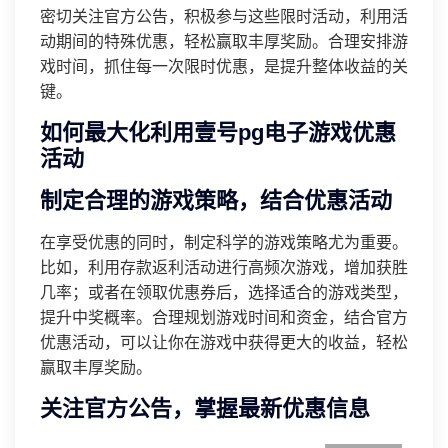
密切关注官方公告，积极参与这些限时活动，利用活
动期间的特殊优惠，轻松赢取丰厚奖励。合理安排游
戏时间，抓住每一次限时优惠，是提升整体收益的关
键。
如何最大化利用壹号pg电子游戏优惠
活动
制定合理的游戏策略，结合优惠活动
在享受优惠的同时，制定科学的游戏策略尤为重要。
比如，利用存款返利活动进行高频次游戏，增加获胜
几率；或者在领取优惠券后，选择适合的游戏类型，
提升中奖概率。合理规划游戏时间和资金，结合官方
优惠活动，可以让你在游戏中获得更大的收益，轻松
赢取丰厚奖励。
关注官方公告，掌握最新优惠信息