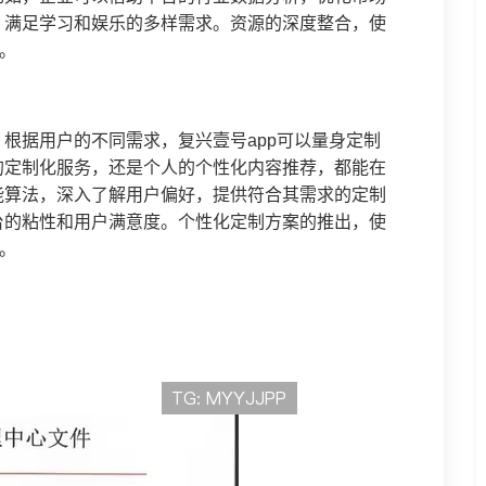
，满足学习和娱乐的多样需求。资源的深度整合，使
。
根据用户的不同需求，复兴壹号app可以量身定制
的定制化服务，还是个人的个性化内容推荐，都能在
能算法，深入了解用户偏好，提供符合其需求的定制
台的粘性和用户满意度。个性化定制方案的推出，使
。