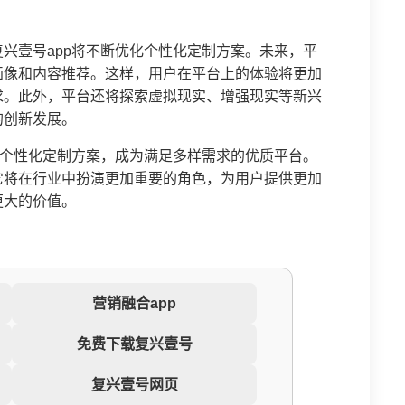
兴壹号app将不断优化个性化定制方案。未来，平
画像和内容推荐。这样，用户在平台上的体验将更加
求。此外，平台还将探索虚拟现实、增强现实等新兴
的创新发展。
和个性化定制方案，成为满足多样需求的优质平台。
它将在行业中扮演更加重要的角色，为用户提供更加
更大的价值。
营销融合app
免费下载复兴壹号
复兴壹号网页