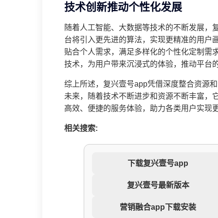
技术创新推动个性化发展
随着人工智能、大数据等技术的不断发展，复
台将引入更先进的算法，实现更精准的用户
贴合个人需求，满足多样化的个性化定制需
技术，为用户带来沉浸式的体验，推动平台
综上所述，复兴壹号app凭借深度整合资源
未来，随着技术不断进步和资源不断丰富，
高效、便捷的服务体验，助力各类用户实现
相关搜索:
下载复兴壹号app
复兴壹号最新版本
营销融合app下载安装