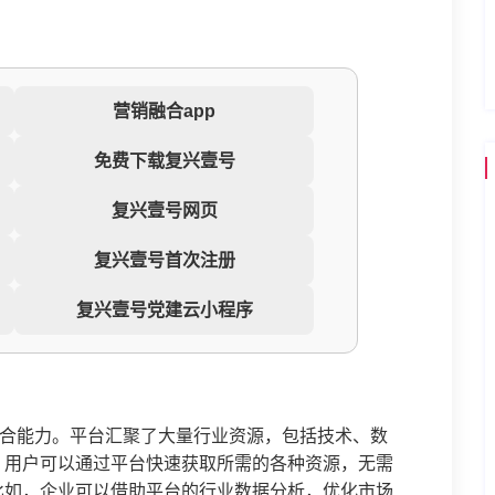
营销融合app
免费下载复兴壹号
复兴壹号网页
复兴壹号首次注册
复兴壹号党建云小程序
整合能力。平台汇聚了大量行业资源，包括技术、数
。用户可以通过平台快速获取所需的各种资源，无需
比如，企业可以借助平台的行业数据分析，优化市场