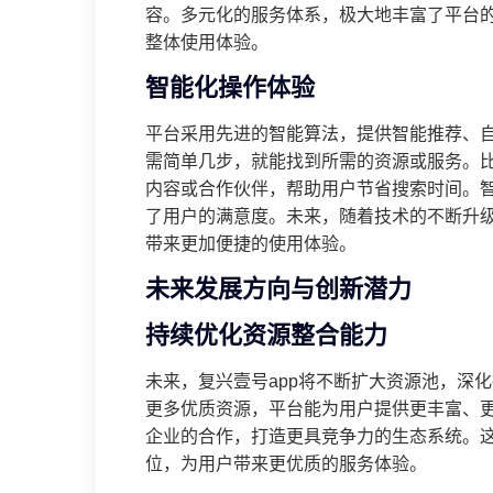
容。多元化的服务体系，极大地丰富了平台
整体使用体验。
智能化操作体验
平台采用先进的智能算法，提供智能推荐、
需简单几步，就能找到所需的资源或服务。
内容或合作伙伴，帮助用户节省搜索时间。
了用户的满意度。未来，随着技术的不断升级
带来更加便捷的使用体验。
未来发展方向与创新潜力
持续优化资源整合能力
未来，复兴壹号app将不断扩大资源池，深
更多优质资源，平台能为用户提供更丰富、
企业的合作，打造更具竞争力的生态系统。
位，为用户带来更优质的服务体验。