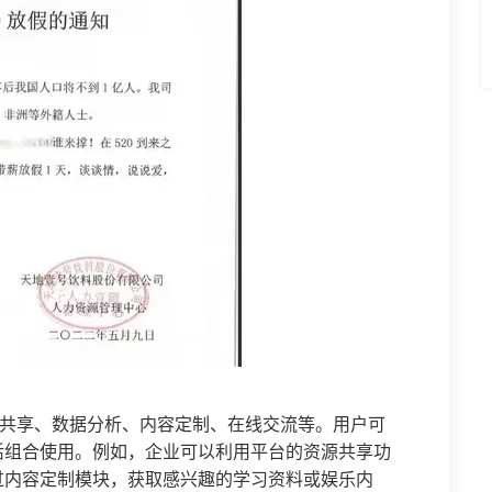
源共享、数据分析、内容定制、在线交流等。用户可
活组合使用。例如，企业可以利用平台的资源共享功
过内容定制模块，获取感兴趣的学习资料或娱乐内