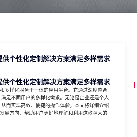
，提供个性化定制解决方案满足多样需求
，提供个性化定制解决方案满足多样需求
制和多样化服务于一体的应用平台。它通过深度整合
，满足不同用户的多样化需求。无论是企业还是个人
，从而实现高效、便捷的操作体验。本文将详细介绍
来发展方向，帮助用户更好地理解和利用这款强大的