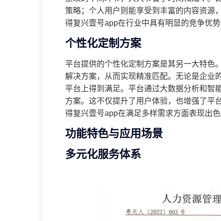
策略；个人用户则能享受到丰富的内容资源
得复兴壹号app在行业中具有明显的竞争优势
个性化定制方案
平台提供的个性化定制方案是其另一大特色。
解决方案，从而实现精准匹配。无论是企业
平台上得到满足。平台通过大数据分析和智
方案。这不仅提升了用户体验，也增强了平
得复兴壹号app在满足多样需求方面表现出色
功能特色与应用场景
多元化服务体系